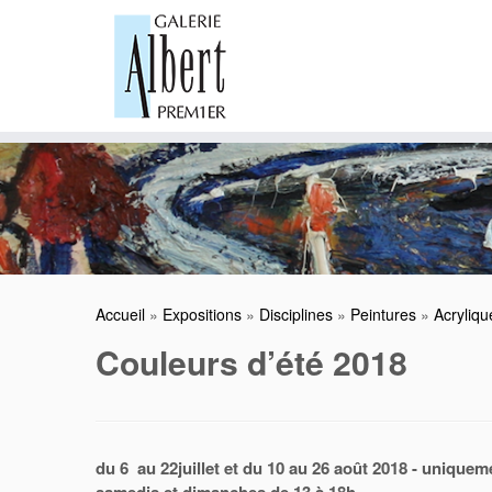
Skip
to
content
Accueil
»
Expositions
»
Disciplines
»
Peintures
»
Acryliqu
Couleurs d’été 2018
du 6 au 22juillet et du 10 au 26 août 2018 - uniquem