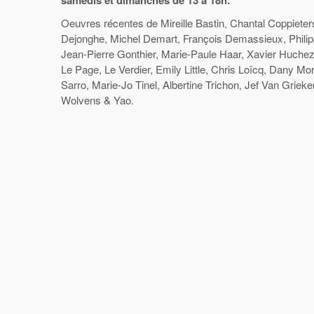
samedis et dimanches de 13 à 18h.
Oeuvres récentes de Mireille Bastin, Chantal Coppieters
Dejonghe, Michel Demart, François Demassieux, Phili
Jean-Pierre Gonthier, Marie-Paule Haar, Xavier Huchez,
Le Page, Le Verdier, Emily Little, Chris Loïcq, Dany Mor
Sarro, Marie-Jo Tinel, Albertine Trichon, Jef Van Grieken
Wolvens & Yao.