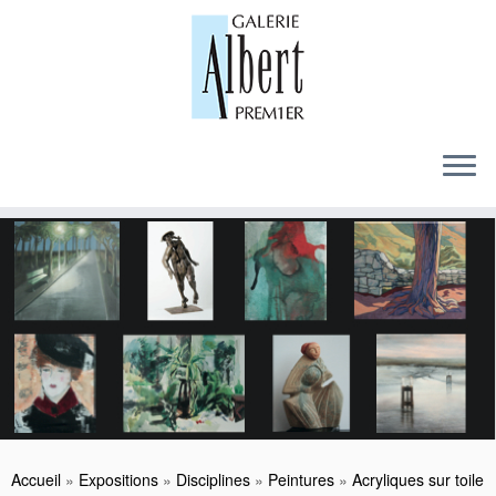
Skip
to
content
Accueil
»
Expositions
»
Disciplines
»
Peintures
»
Acryliques sur toile