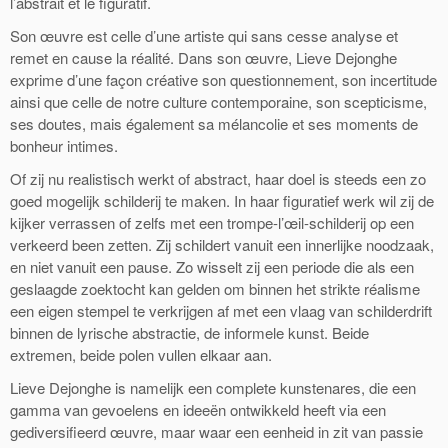
l’abstrait et le figuratif.
Son œuvre est celle d’une artiste qui sans cesse analyse et
remet en cause la réalité. Dans son œuvre, Lieve Dejonghe
exprime d’une façon créative son questionnement, son incertitude
ainsi que celle de notre culture contemporaine, son scepticisme,
ses doutes, mais également sa mélancolie et ses moments de
bonheur intimes.
Of zij nu realistisch werkt of abstract, haar doel is steeds een zo
goed mogelijk schilderij te maken. In haar figuratief werk wil zij de
kijker verrassen of zelfs met een trompe-l’œil-schilderij op een
verkeerd been zetten. Zij schildert vanuit een innerlijke noodzaak,
en niet vanuit een pause. Zo wisselt zij een periode die als een
geslaagde zoektocht kan gelden om binnen het strikte réalisme
een eigen stempel te verkrijgen af met een vlaag van schilderdrift
binnen de lyrische abstractie, de informele kunst. Beide
extremen, beide polen vullen elkaar aan.
Lieve Dejonghe is namelijk een complete kunstenares, die een
gamma van gevoelens en ideeën ontwikkeld heeft via een
gediversifieerd œuvre, maar waar een eenheid in zit van passie