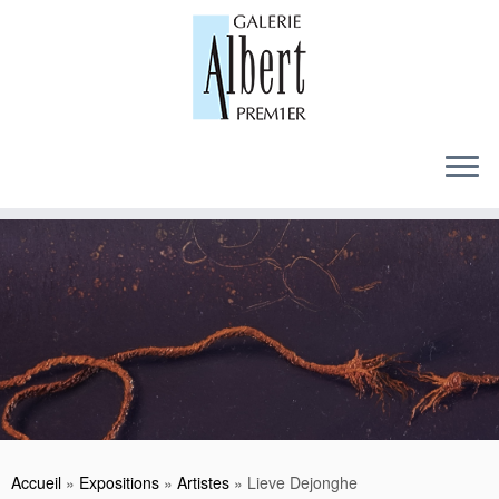
Skip
to
content
Accueil
»
Expositions
»
Artistes
»
Lieve Dejonghe