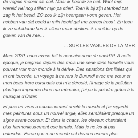
de vogels mooier als ooit. Maar ik hoorde ze niet. Want mijn
wereld viel nog stiller: mijn pa stierf. Toen ik bij zijn sterfbed zat
zag ik het beeld. ZO zou ik zijn heengaan vorm geven. Het
hebben van dat beeld in mijn hoofd gaf me zoveel troost. En toen
ik ze schilderde kon ik alleen maar denken: ik schilder op de
golven van de zee…
... SUR LES VAGUES DE LA MER
Mars 2020, nous avons fait la connaissance du covid19. A cette
époque, je peignais depuis des mois une série dans laquelle vous
pouvez voir mon monde à la dérive. Des situations familiales qui
m'ont touchée, un voyage à travers le Burundi avec ma sœur et
mon beau-frère burundais qui m'a dérouté, l'image de la pollution
plastique imprimée dans ma mémoire, j'ai pu la peindre grâce à la
musique d'Outer.
Et puis un virus a soudainement arrêté le monde et j'ai regardé
mes peintures sous un nouvel angle, elles semblaient presque un
signe avant-coureur. Et dans le chaos, les oiseaux chantaient
plus harmonieusement que jamais. Mais je ne les ai pas
entendus. Parce que mon monde est devenu encore plus