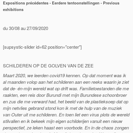
Expositions précédentes - Eerdere tentoonstellingen - Previous
exhibitions
du 30/08 au 27/09/2020
[supsystic-slider id=62 position="center"]
SCHILDEREN OP DE GOLVEN VAN DE ZEE
Maart 2020, we leerden covid19 kennen. Op dat moment was ik
al maanden volop aan het schilderen aan een reeks waarin je ziet
dat de- én-mijn wereld wat op drift was. Familietoestanden die me
raakten, een reis door Burundi met mijn Burundese schoonbroer
en zus die me verward had, het beeld van de plastieksoep dat op
mijn netvlies gebrand stond kon ik met de hulp van de muziek
van Outer uit me schilderen. En toen liet een virus plots de wereld
stilvallen en ik bekeek mijn eigen schilderijen vanuit een nieuw
perspectief, ze leken haast een voorbode. En in de chaos zongen