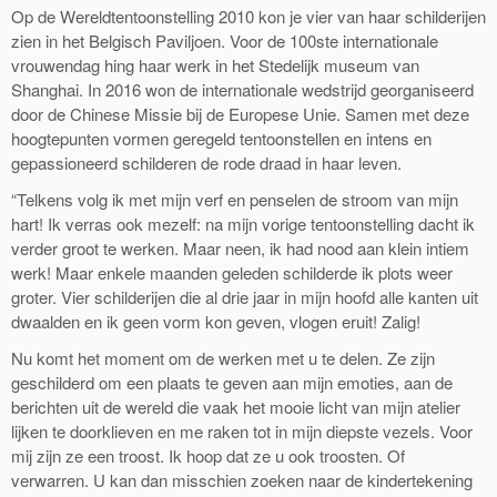
Op de Wereldtentoonstelling 2010 kon je vier van haar schilderijen
zien in het Belgisch Paviljoen. Voor de 100ste internationale
vrouwendag hing haar werk in het Stedelijk museum van
Shanghai. In 2016 won de internationale wedstrijd georganiseerd
door de Chinese Missie bij de Europese Unie. Samen met deze
hoogtepunten vormen geregeld tentoonstellen en intens en
gepassioneerd schilderen de rode draad in haar leven.
“Telkens volg ik met mijn verf en penselen de stroom van mijn
hart! Ik verras ook mezelf: na mijn vorige tentoonstelling dacht ik
verder groot te werken. Maar neen, ik had nood aan klein intiem
werk! Maar enkele maanden geleden schilderde ik plots weer
groter. Vier schilderijen die al drie jaar in mijn hoofd alle kanten uit
dwaalden en ik geen vorm kon geven, vlogen eruit! Zalig!
Nu komt het moment om de werken met u te delen. Ze zijn
geschilderd om een plaats te geven aan mijn emoties, aan de
berichten uit de wereld die vaak het mooie licht van mijn atelier
lijken te doorklieven en me raken tot in mijn diepste vezels. Voor
mij zijn ze een troost. Ik hoop dat ze u ook troosten. Of
verwarren. U kan dan misschien zoeken naar de kindertekening