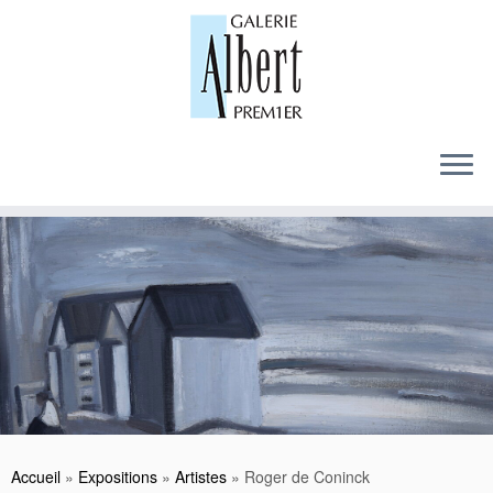
Skip
to
content
Accueil
»
Expositions
»
Artistes
»
Roger de Coninck