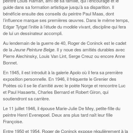
peintre Louis Ramah, ami de sa famille, qui l’encourage et le
guide dans sa formation artistique jusqu’à sa disparition. Il
bénéficie ensuite des conseils du peintre Paul Maas, dont
l’influence marque ses premières œuvres. Dans le même temps,
Edgar Tytgat l’initie à l’étude du modèle vivant, discipline qui fera
de lui un dessinateur accompli.
Au lendemain de la guerre de 40, Roger de Coninck est le cadet
de la
Jeune Peinture Belge
. Il y noue des amitiés durables avec
Pierre Alechinsky, Louis Van Lint, Serge Creuz ou encore Anne
Bonnet.
En 1945, il est introduit à la galerie Apolo où il fera sa première
exposition personnelle. En 1946, il fréquente le Grenier des
Poètes où il se lie d’amitié avec le poète Norge et rencontre Luc
et Paul Hasaerts, Charles Bernard et Robert Giron, qui
soutiendront sa carrière.
Le 11 juillet 1946, il épouse Marie-Julie De Mey, petite-fille du
peintre Henri Evenepoel. Deux ans plus tard naît leur fille
Françoise.
Entre 1950 et 1954, Roger de Coninck expose régulièrement à la