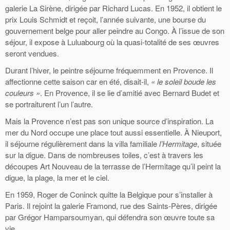
galerie La Sirène, dirigée par Richard Lucas. En 1952, il obtient le
prix Louis Schmidt et reçoit, l’année suivante, une bourse du
gouvernement belge pour aller peindre au Congo. À l’issue de son
séjour, il expose à Luluabourg où la quasi-totalité de ses œuvres
seront vendues.
Durant l’hiver, le peintre séjourne fréquemment en Provence. Il
affectionne cette saison car en été, disait-il,
« le soleil boude les
couleurs »
. En Provence, il se lie d’amitié avec Bernard Budet et
se portraiturent l’un l’autre.
Mais la Provence n’est pas son unique source d’inspiration. La
mer du Nord occupe une place tout aussi essentielle. À Nieuport,
il séjourne régulièrement dans la villa familiale
l’Hermitage
, située
sur la digue. Dans de nombreuses toiles, c’est à travers les
découpes Art Nouveau de la terrasse de l’Hermitage qu’il peint la
digue, la plage, la mer et le ciel.
En 1959, Roger de Coninck quitte la Belgique pour s’installer à
Paris. Il rejoint la galerie Framond, rue des Saints-Pères, dirigée
par Grégor Hamparsoumyan, qui défendra son œuvre toute sa
vie.