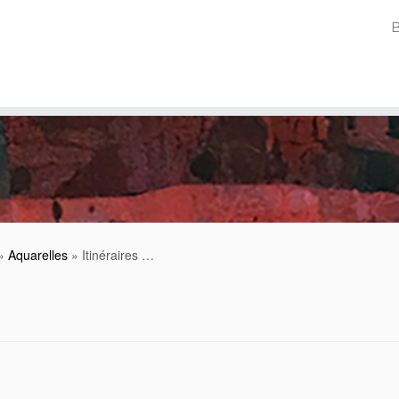
»
Aquarelles
»
Itinéraires …