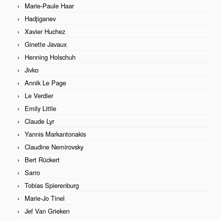
Marie-Paule Haar
Hadjiganev
Xavier Huchez
Ginette Javaux
Henning Holschuh
Jivko
Annik Le Page
Le Verdier
Emily Little
Claude Lyr
Yannis Markantonakis
Claudine Nemirovsky
Bert Rückert
Sarro
Tobias Spierenburg
Marie-Jo Tinel
Jef Van Grieken