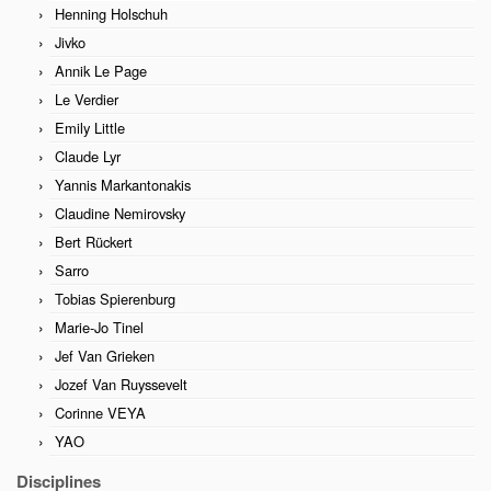
Henning Holschuh
Jivko
Annik Le Page
Le Verdier
Emily Little
Claude Lyr
Yannis Markantonakis
Claudine Nemirovsky
Bert Rückert
Sarro
Tobias Spierenburg
Marie-Jo Tinel
Jef Van Grieken
Jozef Van Ruyssevelt
Corinne VEYA
YAO
Disciplines