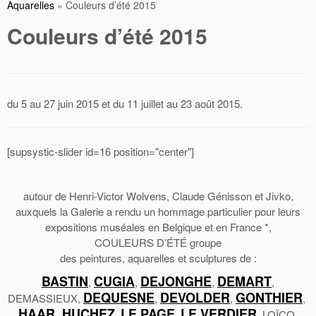
Aquarelles
»
Couleurs d’été 2015
Couleurs d’été 2015
du 5 au 27 juin 2015 et du 11 juillet au 23 août 2015.
[supsystic-slider id=16 position="center"]
autour de Henri-Victor Wolvens, Claude Génisson et Jivko,
auxquels la Galerie a rendu un hommage particulier pour leurs
expositions muséales en Belgique et en France *,
COULEURS D’ÉTÉ groupe
des peintures, aquarelles et sculptures de :
BASTIN
CUGIA
DEJONGHE
DEMART
,
,
,
,
DEQUESNE
DEVOLDER
GONTHIER
DEMASSIEUX,
,
,
,
HAAR,
HUCHEZ
LE PAGE
LE VERDIER
,
,
, LOÏCQ,