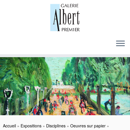
Skip
to
content
Accueil
»
Expositions
»
Disciplines
»
Oeuvres sur papier
»