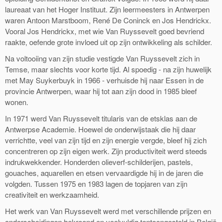
laureaat van het Hoger Instituut. Zijn leermeesters in Antwerpen
waren Antoon Marstboom, René De Coninck en Jos Hendrickx.
Vooral Jos Hendrickx, met wie Van Ruyssevelt goed bevriend
raakte, oefende grote invloed uit op zijn ontwikkeling als schilder.
Na voltooiing van zijn studie vestigde Van Ruyssevelt zich in
Temse, maar slechts voor korte tijd. Al spoedig - na zijn huwelijk
met May Suykerbuyk in 1966 - verhuisde hij naar Essen in de
provincie Antwerpen, waar hij tot aan zijn dood in 1985 bleef
wonen.
In 1971 werd Van Ruyssevelt titularis van de etsklas aan de
Antwerpse Academie. Hoewel de onderwijstaak die hij daar
verrichtte, veel van zijn tijd en zijn energie vergde, bleef hij zich
concentreren op zijn eigen werk. Zijn productiviteit werd steeds
indrukwekkender. Honderden olieverf-schilderijen, pastels,
gouaches, aquarellen en etsen vervaardigde hij in de jaren die
volgden. Tussen 1975 en 1983 lagen de topjaren van zijn
creativiteit en werkzaamheid.
Het werk van Van Ruyssevelt werd met verschillende prijzen en
onderscheidingen bekroond en veelvuldig tentoongesteld in België