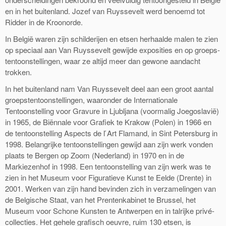
en in het buitenland. Jozef van Ruyssevelt werd benoemd tot
Ridder in de Kroonorde.
In België waren zijn schilderijen en etsen herhaalde malen te zien
op speciaal aan Van Ruyssevelt gewijde exposities en op groeps-
tentoonstellingen, waar ze altijd meer dan gewone aandacht
trokken.
In het buitenland nam Van Ruyssevelt deel aan een groot aantal
groepstentoonstellingen, waaronder de Internationale
Tentoonstelling voor Gravure in Ljubljana (voormalig Joegoslavië)
in 1965, de Biënnale voor Grafiek te Krakow (Polen) in 1966 en
de tentoonstelling Aspects de l ́Art Flamand, in Sint Petersburg in
1998. Belangrijke tentoonstellingen gewijd aan zijn werk vonden
plaats te Bergen op Zoom (Nederland) in 1970 en in de
Markiezenhof in 1998. Een tentoonstelling van zijn werk was te
zien in het Museum voor Figuratieve Kunst te Eelde (Drente) in
2001. Werken van zijn hand bevinden zich in verzamelingen van
de Belgische Staat, van het Prentenkabinet te Brussel, het
Museum voor Schone Kunsten te Antwerpen en in talrijke privé-
collecties. Het gehele grafisch oeuvre, ruim 130 etsen, is