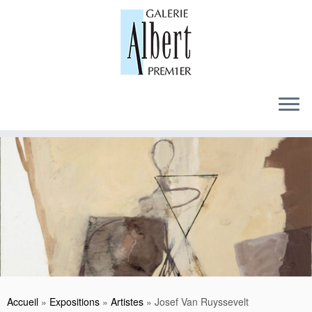
Skip
to
content
Accueil
»
Expositions
»
Artistes
»
Josef Van Ruyssevelt