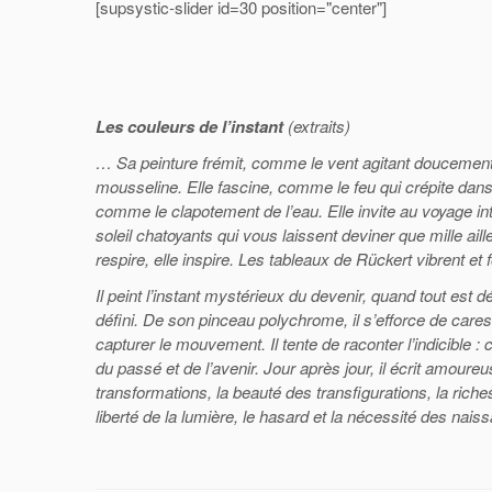
[supsystic-slider id=30 position="center"]
Les couleurs de l’instant
(extraits)
… Sa peinture frémit, comme le vent agitant doucement
mousseline. Elle fascine, comme le feu qui crépite dans
comme le clapotement de l’eau. Elle invite au voyage 
soleil chatoyants qui vous laissent deviner que mille aille
respire, elle inspire. Les tableaux de Rückert vibrent et fo
Il peint l’instant mystérieux du devenir, quand tout est d
défini. De son pinceau polychrome, il s’efforce de cares
capturer le mouvement. Il tente de raconter l’indicible 
du passé et de l’avenir. Jour après jour, il écrit amoureu
transformations, la beauté des transfigurations, la rich
liberté de la lumière, le hasard et la nécessité des na