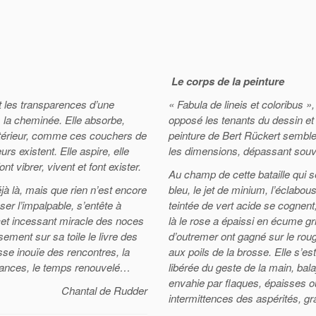
Le corps de la peinture
 les transparences d’une
« Fabula de lineis et coloribus »,
 la cheminée. Elle absorbe,
opposé les tenants du dessin et
intérieur, comme ces couchers de
peinture de Bert Rückert semble r
urs existent. Elle aspire, elle
les dimensions, dépassant souve
nt vibrer, vivent et font exister.
Au champ de cette bataille qui s
éjà là, mais que rien n’est encore
bleu, le jet de minium, l’éclabou
ser l’impalpable, s’entête à
teintée de vert acide se cognent
: cet incessant miracle des noces
là le rose a épaissi en écume gr
sement sur sa toile le livre des
d’outremer ont gagné sur le rou
esse inouïe des rencontres, la
aux poils de la brosse. Elle s’
issances, le temps renouvelé…
libérée du geste de la main, bala
envahie par flaques, épaisses ou
Chantal de Rudder
intermittences des aspérités, g