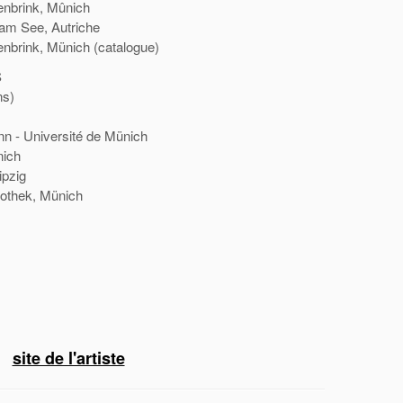
tenbrink, Mûnich
l am See, Autriche
tenbrink, Münich (catalogue)
S
ns)
nn - Université de Münich
nich
ipzig
tothek, Münich
site de l'artiste