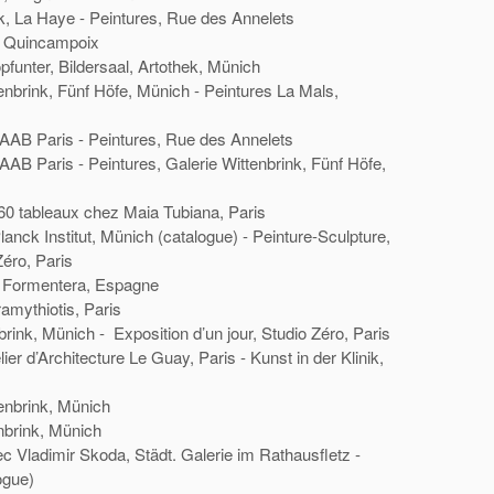
nk, La Haye - Peintures, Rue des Annelets
e Quincampoix
pfunter, Bildersaal, Artothek, Münich
tenbrink, Fünf Höfe, Münich - Peintures La Mals,
 AAB Paris - Peintures, Rue des Annelets
 AAB Paris - Peintures, Galerie Wittenbrink, Fünf Höfe,
, 60 tableaux chez Maia Tubiana, Paris
nck Institut, Münich (catalogue) - Peinture-Sculpture,
éro, Paris
t, Formentera, Espagne
amythiotis, Paris
brink, Münich - Exposition d’un jour, Studio Zéro, Paris
ier d’Architecture Le Guay, Paris - Kunst in der Klinik,
tenbrink, Münich
nbrink, Münich
ec Vladimir Skoda, Städt. Galerie im Rathausfletz -
ogue)