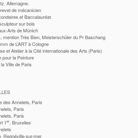
tz, Allemagne.
brevet de mécanicien
ondaires et Baccalauréat
culpteur sur bois
ux-Arts de Münich
, mention Très Bien, Meisterschüler du Pr Baschang
amm de L’ART à Cologne
se et Atelier à la Cité internationale des Arts (Paris)
h pour la Peinture
la Ville de Paris
LLES
e des Annelets, Paris
elets, Paris
elets, Paris
er
rt 1
, Bruxelles
nelets
e, Regnéville-sur-mer