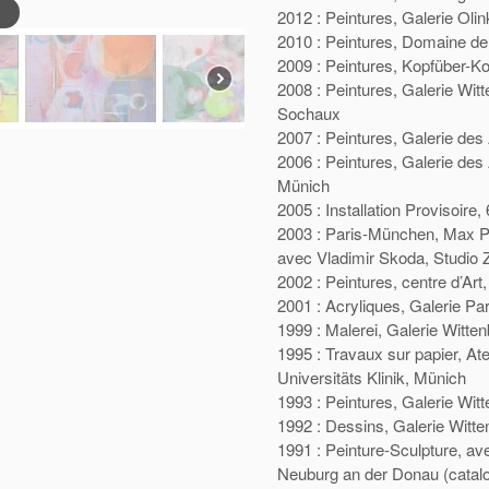
2012 : Peintures, Galerie Oli
2010 : Peintures, Domaine d
2009 : Peintures, Kopfüber-Ko
2008 : Peintures, Galerie Wit
Sochaux
2007 : Peintures, Galerie des
2006 : Peintures, Galerie des
Münich
2005 : Installation Provisoire
2003 : Paris-München, Max Pla
avec Vladimir Skoda, Studio Z
2002 : Peintures, centre d’Ar
2001 : Acryliques, Galerie Par
1999 : Malerei, Galerie Witten
1995 : Travaux sur papier, Atel
Universitäts Klinik, Münich
1993 : Peintures, Galerie Wit
1992 : Dessins, Galerie Witte
1991 : Peinture-Sculpture, av
Neuburg an der Donau (catal