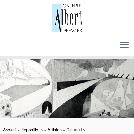
Skip
to
content
Accueil
»
Expositions
»
Artistes
»
Claude Lyr