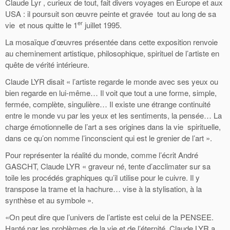
Claude Lyr , curieux de tout, fait divers voyages en Europe et aux
USA : il poursuit son œuvre peinte et gravée tout au long de sa
er
vie et nous quitte le 1
juillet 1995.
La mosaïque d’œuvres présentée dans cette exposition renvoie
au cheminement artistique, philosophique, spirituel de l’artiste en
quête de vérité intérieure.
Claude LYR disait « l’artiste regarde le monde avec ses yeux ou
bien regarde en lui-même… Il voit que tout a une forme, simple,
fermée, complète, singulière… Il existe une étrange continuité
entre le monde vu par les yeux et les sentiments, la pensée… La
charge émotionnelle de l’art a ses origines dans la vie spirituelle,
dans ce qu’on nomme l’inconscient qui est le grenier de l’art ».
Pour représenter la réalité du monde, comme l’écrit André
GASCHT, Claude LYR « graveur né, tente d’acclimater sur sa
toile les procédés graphiques qu’il utilise pour le cuivre. Il y
transpose la trame et la hachure… vise à la stylisation, à la
synthèse et au symbole ».
«On peut dire que l’univers de l’artiste est celui de la PENSEE.
Hanté par les problèmes de la vie et de l’éternité, Claude LYR a